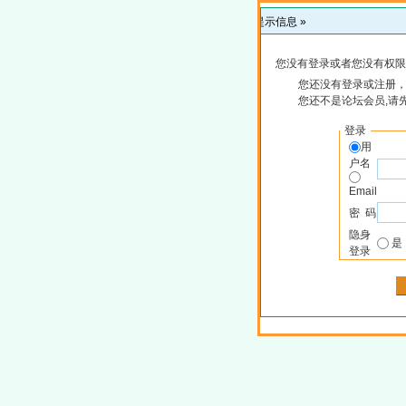
提示信息 »
您没有登录或者您没有权限
您还没有登录或注册，
您还不是论坛会员,请
登录
用
户名
Email
密 码
隐身
登录