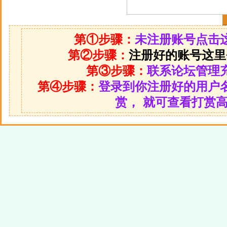
第①步骤：
未注册账号点击
第②步骤：
注册好的账号这里
第③步骤：
联系论坛管理
第④步骤：
登录到你注册好的用户
赏， 就可查看打赏