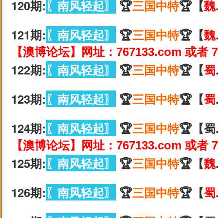
120期:
〖南风轻起〗
🏆
三国中特
🏆【
魏
121期:
〖南风轻起〗
🏆
三国中特
🏆【
魏
【澳博论坛】网址：767133.com 或者 7
122期:
〖南风轻起〗
🏆
三国中特
🏆【
蜀
123期:
〖南风轻起〗
🏆
三国中特
🏆【
蜀
124期:
〖南风轻起〗
🏆
三国中特
🏆【蜀
【澳博论坛】网址：767133.com 或者 7
125期:
〖南风轻起〗
🏆
三国中特
🏆【
魏
126期:
〖南风轻起〗
🏆
三国中特
🏆【
蜀