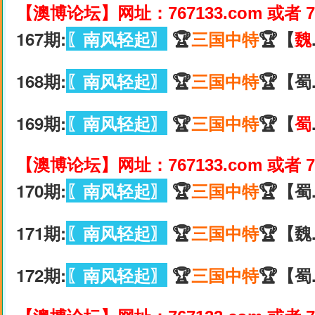
【澳博论坛】网址：767133.com 或者 7
167期:
〖南风轻起〗
🏆
三国中特
🏆【
魏
168期:
〖南风轻起〗
🏆
三国中特
🏆【蜀
169期:
〖南风轻起〗
🏆
三国中特
🏆【
蜀
【澳博论坛】网址：767133.com 或者 7
170期:
〖南风轻起〗
🏆
三国中特
🏆【蜀
171期:
〖南风轻起〗
🏆
三国中特
🏆【魏
172期:
〖南风轻起〗
🏆
三国中特
🏆【蜀