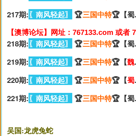
217期:
〖南风轻起〗
🏆
三国中特
🏆【蜀
【澳博论坛】网址：767133.com 或者 7
218期:
〖南风轻起〗
🏆
三国中特
🏆【蜀
219期:
〖南风轻起〗
🏆
三国中特
🏆【
魏
220期:
〖南风轻起〗
🏆
三国中特
🏆【
蜀
221期:
〖南风轻起〗
🏆
三国中特
🏆【蜀
吴国:龙虎兔蛇