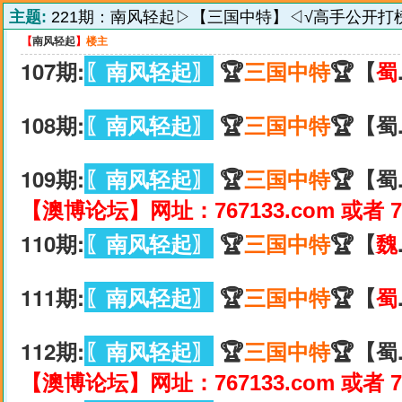
主题:
221期：南风轻起▷【三国中特】◁√高手公开打
【
南风轻起
】
楼主
107期:
〖南风轻起〗
🏆
三国中特
🏆【
蜀
108期:
〖南风轻起〗
🏆
三国中特
🏆【蜀
109期:
〖南风轻起〗
🏆
三国中特
🏆【蜀
【澳博论坛】网址：767133.com 或者 7
110期:
〖南风轻起〗
🏆
三国中特
🏆【
魏
111期:
〖南风轻起〗
🏆
三国中特
🏆【
蜀
112期:
〖南风轻起〗
🏆
三国中特
🏆【蜀
【澳博论坛】网址：767133.com 或者 7