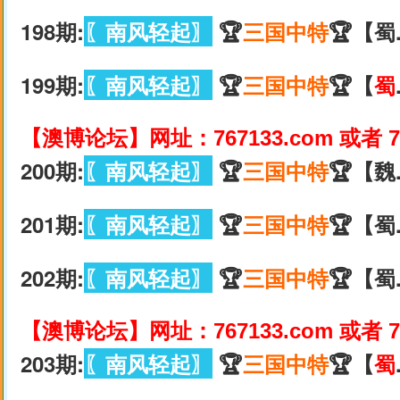
198期:
〖南风轻起〗
🏆
三国中特
🏆【蜀
199期:
〖南风轻起〗
🏆
三国中特
🏆【
蜀
【澳博论坛】网址：767133.com 或者 7
200期:
〖南风轻起〗
🏆
三国中特
🏆【魏
201期:
〖南风轻起〗
🏆
三国中特
🏆【蜀
202期:
〖南风轻起〗
🏆
三国中特
🏆【蜀
【澳博论坛】网址：767133.com 或者 7
203期:
〖南风轻起〗
🏆
三国中特
🏆【
蜀