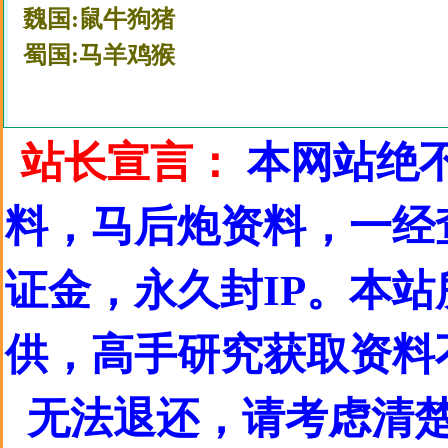
魏国:鼠牛狗猪
蜀国:马羊鸡猴
站长宣言：
本网站绝
料，马后炮资料，一经
证金，永久封IP。本
供，高手研究获取资料
无法退还，请考虑清