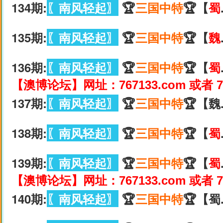
134期:
〖南风轻起〗
🏆
三国中特
🏆【
蜀
135期:
〖南风轻起〗
🏆
三国中特
🏆【
魏
136期:
〖南风轻起〗
🏆
三国中特
🏆【
蜀
【澳博论坛】网址：767133.com 或者 7
137期:
〖南风轻起〗
🏆
三国中特
🏆【魏
138期:
〖南风轻起〗
🏆
三国中特
🏆【
蜀
139期:
〖南风轻起〗
🏆
三国中特
🏆【
蜀
【澳博论坛】网址：767133.com 或者 7
140期:
〖南风轻起〗
🏆
三国中特
🏆【蜀