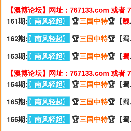
【澳博论坛】网址：767133.com 或者 7
161期:
〖南风轻起〗
🏆
三国中特
🏆【
魏
162期:
〖南风轻起〗
🏆
三国中特
🏆【蜀
163期:
〖南风轻起〗
🏆
三国中特
🏆【
蜀
【澳博论坛】网址：767133.com 或者 7
164期:
〖南风轻起〗
🏆
三国中特
🏆【蜀
165期:
〖南风轻起〗
🏆
三国中特
🏆【蜀
166期:
〖南风轻起〗
🏆
三国中特
🏆【蜀