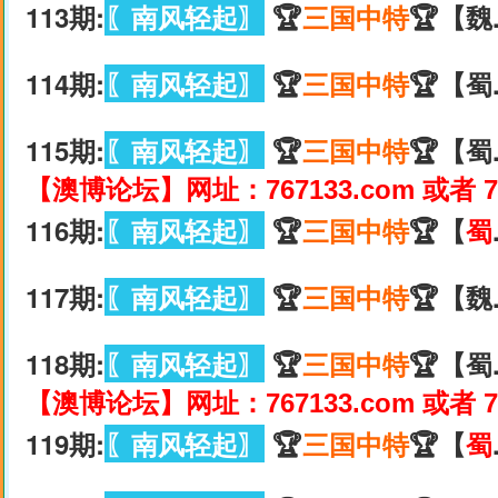
113期:
〖南风轻起〗
🏆
三国中特
🏆【魏
114期:
〖南风轻起〗
🏆
三国中特
🏆【蜀
115期:
〖南风轻起〗
🏆
三国中特
🏆【蜀
【澳博论坛】网址：767133.com 或者 7
116期:
〖南风轻起〗
🏆
三国中特
🏆【
蜀
117期:
〖南风轻起〗
🏆
三国中特
🏆【魏
118期:
〖南风轻起〗
🏆
三国中特
🏆【蜀
【澳博论坛】网址：767133.com 或者 7
119期:
〖南风轻起〗
🏆
三国中特
🏆【
蜀