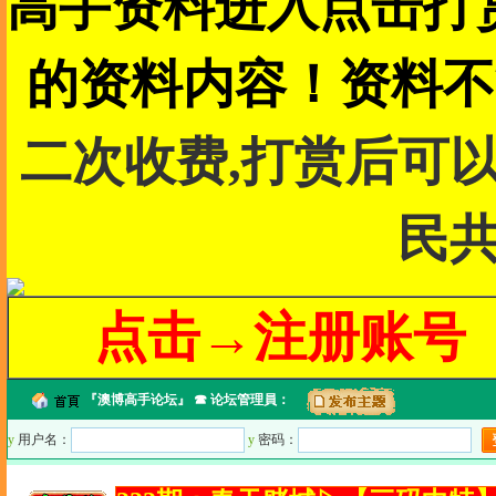
高手资料进入点击打
的资料内容！资料不
二次收费,打赏后可
民
点击→注册账号
『
澳博高手论坛
』 ☎ 论坛管理員：
y
用户名：
y
密码：