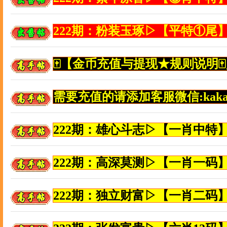
222期：粉装玉琢▷【平特①尾
🀄【金币充值与提现★规则说明🀄
需要充值的请添加客服微信:kaka7
222期：雄心斗志▷【一肖中特
222期：高深莫测▷【一肖一码
222期：独立财富▷【一肖二码