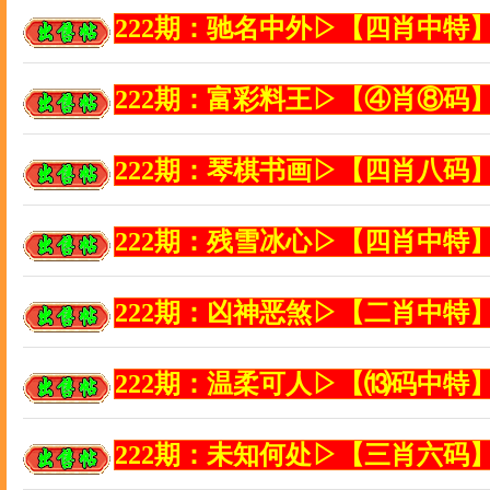
222期：驰名中外▷【四肖中特
222期：富彩料王▷【④肖⑧码
222期：琴棋书画▷【四肖八码
222期：残雪冰心▷【四肖中特
222期：凶神恶煞▷【二肖中特
222期：温柔可人▷【⒀码中特
222期：未知何处▷【三肖六码