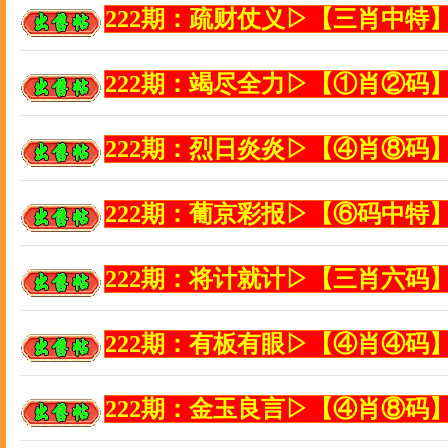
222期：疏财仗义▷【三肖中特
222期：竭尽全力▷【①肖②码
222期：烈日炎炎▷【④肖⑧码
222期：葡京彩报▷【⑥码中特
222期：将计就计▷【三肖六码
222期：有板有眼▷【④肖④码
222期：金玉良言▷【④肖⑧码