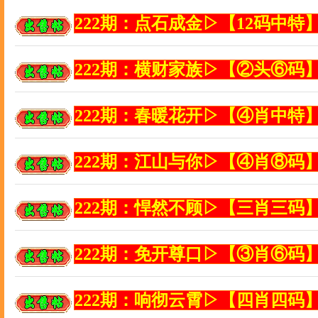
222期：点石成金▷【12码中
222期：横财家族▷【②头⑥码
222期：春暖花开▷【④肖中特
222期：江山与你▷【④肖⑧码
222期：悍然不顾▷【三肖三码
222期：免开尊口▷【③肖⑥码
222期：响彻云霄▷【四肖四码