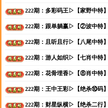
222期：多彩码王▷【家野中特
222期：跟单躺赢▷【②波中特
222期：且听且行▷【八尾中特
222期：游人如织▷【七肖中特
222期：花骨埋香▷【⑧肖中特
222期：王中王彩▷【绝杀⑩码
222期：财星纵横▷【绝杀二行