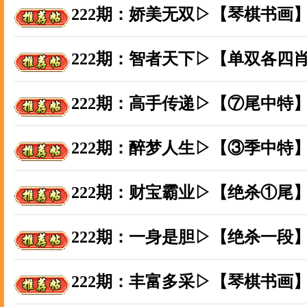
222期：娇美无双▷【琴棋书画
222期：智者天下▷【单双各四
222期：高手传递▷【⑦尾中特
222期：醉梦人生▷【③季中特
222期：财宝霸业▷【绝杀①尾
222期：一身是胆▷【绝杀一段
222期：丰富多采▷【琴棋书画