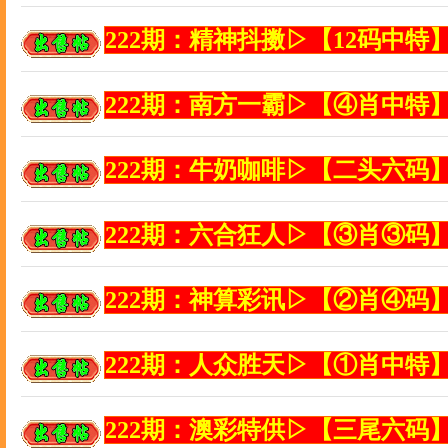
222期：精神抖擞▷【12码中
222期：南方一霸▷【④肖中特
222期：牛奶咖啡▷【二头六码
222期：六合狂人▷【③肖③码
222期：神算彩讯▷【②肖④码
222期：人众胜天▷【①肖中特
222期：澳彩特供▷【三尾六码