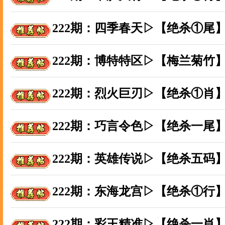
222期：四季春天▷【绝杀①尾
222期：博特特区▷【梅兰菊竹
222期：烈火巨刃▷【绝杀①肖
222期：巧言令色▷【绝杀一尾
222期：英雄传说▷【绝杀五码
222期：东海龙宫▷【绝杀①行
222期：彩王精准▷【绝杀一肖