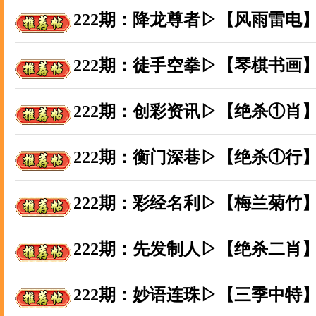
222期：降龙尊者▷【风雨雷电
222期：徒手空拳▷【琴棋书画
222期：创彩资讯▷【绝杀①肖
222期：衡门深巷▷【绝杀①行
222期：彩经名利▷【梅兰菊竹
222期：先发制人▷【绝杀二肖
222期：妙语连珠▷【三季中特