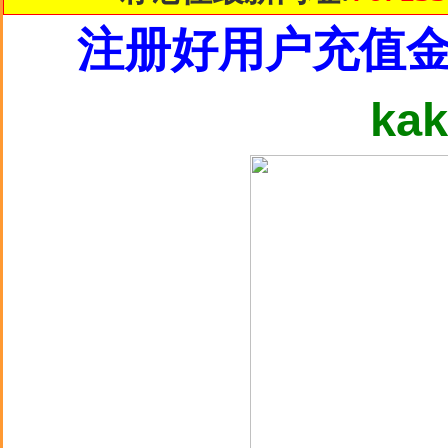
注册好用户充值
kak