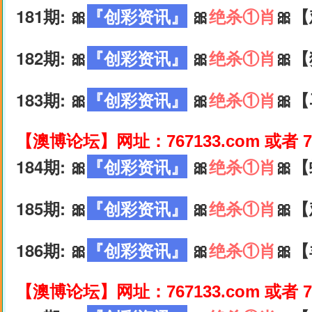
181期: 🎀
『创彩资讯』
🎀
绝杀①肖
🎀
182期: 🎀
『创彩资讯』
🎀
绝杀①肖
🎀
183期: 🎀
『创彩资讯』
🎀
绝杀①肖
🎀
【澳博论坛】网址：767133.com 或者 7
184期: 🎀
『创彩资讯』
🎀
绝杀①肖
🎀
185期: 🎀
『创彩资讯』
🎀
绝杀①肖
🎀
186期: 🎀
『创彩资讯』
🎀
绝杀①肖
🎀
【澳博论坛】网址：767133.com 或者 7