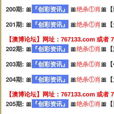
200期: 🎀
『创彩资讯』
🎀
绝杀①肖
🎀
201期: 🎀
『创彩资讯』
🎀
绝杀①肖
🎀
【澳博论坛】网址：767133.com 或者 7
202期: 🎀
『创彩资讯』
🎀
绝杀①肖
🎀
203期: 🎀
『创彩资讯』
🎀
绝杀①肖
🎀
204期: 🎀
『创彩资讯』
🎀
绝杀①肖
🎀
【澳博论坛】网址：767133.com 或者 7
205期: 🎀
『创彩资讯』
🎀
绝杀①肖
🎀