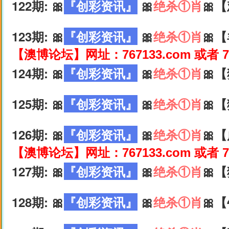
122期: 🎀
『创彩资讯』
🎀
绝杀①肖
🎀
123期: 🎀
『创彩资讯』
🎀
绝杀①肖
🎀
【澳博论坛】网址：767133.com 或者 7
124期: 🎀
『创彩资讯』
🎀
绝杀①肖
🎀
125期: 🎀
『创彩资讯』
🎀
绝杀①肖
🎀
126期: 🎀
『创彩资讯』
🎀
绝杀①肖
🎀
【澳博论坛】网址：767133.com 或者 7
127期: 🎀
『创彩资讯』
🎀
绝杀①肖
🎀
128期: 🎀
『创彩资讯』
🎀
绝杀①肖
🎀