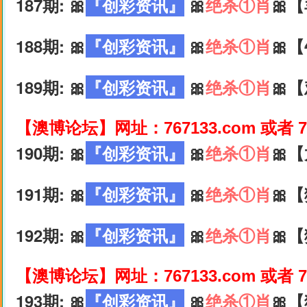
187期: 🎀
『创彩资讯』
🎀
绝杀①肖
🎀
188期: 🎀
『创彩资讯』
🎀
绝杀①肖
🎀
189期: 🎀
『创彩资讯』
🎀
绝杀①肖
🎀
【澳博论坛】网址：767133.com 或者 7
190期: 🎀
『创彩资讯』
🎀
绝杀①肖
🎀
191期: 🎀
『创彩资讯』
🎀
绝杀①肖
🎀
192期: 🎀
『创彩资讯』
🎀
绝杀①肖
🎀
【澳博论坛】网址：767133.com 或者 7
193期: 🎀
『创彩资讯』
🎀
绝杀①肖
🎀