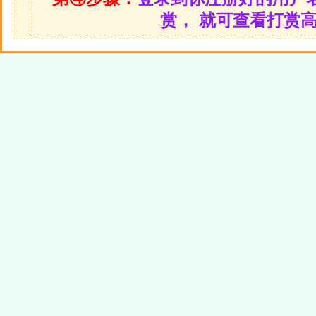
赏， 就可查看打赏