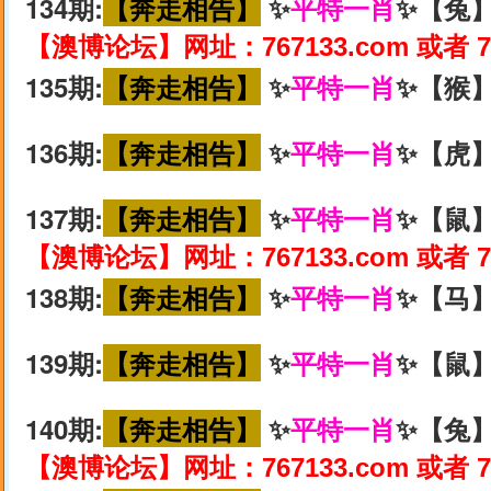
134期:
【奔走相告】
✨
平特一肖
✨【兔】
【澳博论坛】网址：767133.com 或者 7
135期:
【奔走相告】
✨
平特一肖
✨【猴】
136期:
【奔走相告】
✨
平特一肖
✨【虎】
137期:
【奔走相告】
✨
平特一肖
✨【鼠】
【澳博论坛】网址：767133.com 或者 7
138期:
【奔走相告】
✨
平特一肖
✨【马】
139期:
【奔走相告】
✨
平特一肖
✨【鼠】
140期:
【奔走相告】
✨
平特一肖
✨【兔】
【澳博论坛】网址：767133.com 或者 7