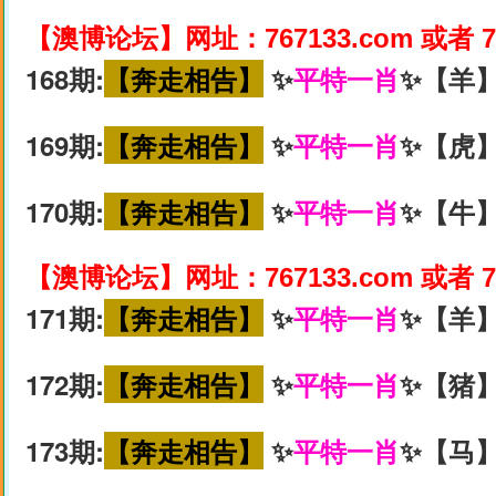
【澳博论坛】网址：767133.com 或者 7
168期:
【奔走相告】
✨
平特一肖
✨【羊】
169期:
【奔走相告】
✨
平特一肖
✨【虎】
170期:
【奔走相告】
✨
平特一肖
✨【牛】
【澳博论坛】网址：767133.com 或者 7
171期:
【奔走相告】
✨
平特一肖
✨【羊】
172期:
【奔走相告】
✨
平特一肖
✨【猪】
173期:
【奔走相告】
✨
平特一肖
✨【马】