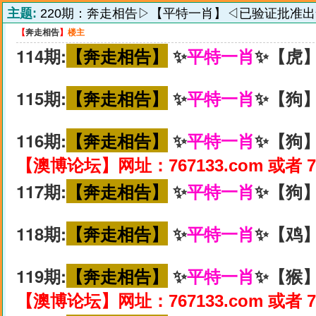
主题:
220期：奔走相告▷【平特一肖】◁已验证批准出
【
奔走相告
】
楼主
114期:
【奔走相告】
✨
平特一肖
✨【虎】
115期:
【奔走相告】
✨
平特一肖
✨【狗】
116期:
【奔走相告】
✨
平特一肖
✨【狗】
【澳博论坛】网址：767133.com 或者 7
117期:
【奔走相告】
✨
平特一肖
✨【狗】
118期:
【奔走相告】
✨
平特一肖
✨【鸡】
119期:
【奔走相告】
✨
平特一肖
✨【猴】
【澳博论坛】网址：767133.com 或者 7