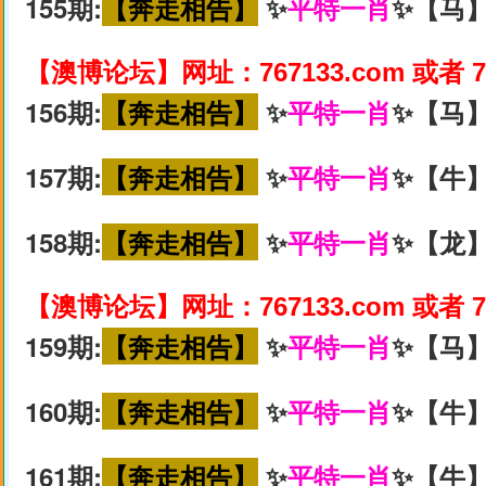
155期:
【奔走相告】
✨
平特一肖
✨【马】
【澳博论坛】网址：767133.com 或者 7
156期:
【奔走相告】
✨
平特一肖
✨【马】
157期:
【奔走相告】
✨
平特一肖
✨【牛】
158期:
【奔走相告】
✨
平特一肖
✨【龙】
【澳博论坛】网址：767133.com 或者 7
159期:
【奔走相告】
✨
平特一肖
✨【马】
160期:
【奔走相告】
✨
平特一肖
✨【牛】
161期:
【奔走相告】
✨
平特一肖
✨【牛】