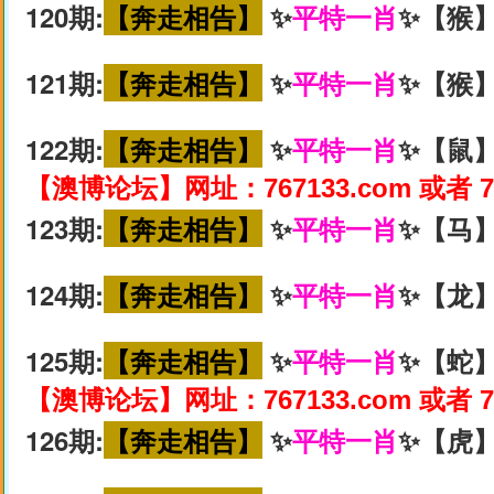
120期:
【奔走相告】
✨
平特一肖
✨【猴】
121期:
【奔走相告】
✨
平特一肖
✨【猴】
122期:
【奔走相告】
✨
平特一肖
✨【鼠】
【澳博论坛】网址：767133.com 或者 7
123期:
【奔走相告】
✨
平特一肖
✨【马】
124期:
【奔走相告】
✨
平特一肖
✨【龙】
125期:
【奔走相告】
✨
平特一肖
✨【蛇】
【澳博论坛】网址：767133.com 或者 7
126期:
【奔走相告】
✨
平特一肖
✨【虎】