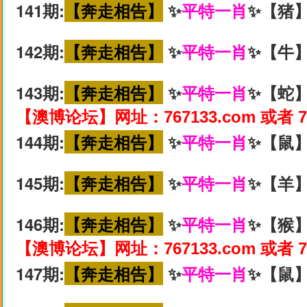
141期:
【奔走相告】
✨
平特一肖
✨【猪】
142期:
【奔走相告】
✨
平特一肖
✨【牛】
143期:
【奔走相告】
✨
平特一肖
✨【蛇】
【澳博论坛】网址：767133.com 或者 7
144期:
【奔走相告】
✨
平特一肖
✨【鼠】
145期:
【奔走相告】
✨
平特一肖
✨【羊】
146期:
【奔走相告】
✨
平特一肖
✨【猴】
【澳博论坛】网址：767133.com 或者 7
147期:
【奔走相告】
✨
平特一肖
✨【鼠】