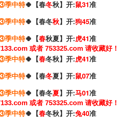
③季中特
🍀【春
冬
秋】开:
鼠31
准
③季中特
🍀【春冬
秋
】开:
狗45
准
③季中特
🍀【
春
秋夏】开:
虎41
准
3.com 或者 753325.com 请收藏好！
③季中特
🍀【
春
冬秋】开:
虎41
准
③季中特
🍀【春
冬
夏】开:
鼠07
准
③季中特
🍀【春冬
夏
】开:
马01
准
3.com 或者 753325.com 请收藏好！
③季中特
🍀【
春
冬秋】开:
兔40
准