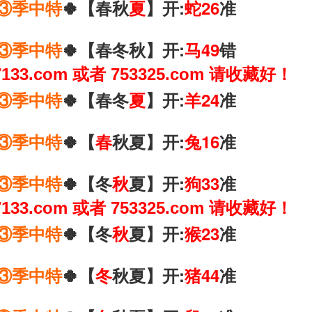
③季中特
🍀【春秋
夏
】开:
蛇26
准
③季中特
🍀【春冬秋】开:
马49
错
3.com 或者 753325.com 请收藏好！
③季中特
🍀【春冬
夏
】开:
羊24
准
③季中特
🍀【
春
秋夏】开:
兔16
准
③季中特
🍀【冬
秋
夏】开:
狗33
准
3.com 或者 753325.com 请收藏好！
③季中特
🍀【冬
秋
夏】开:
猴23
准
③季中特
🍀【
冬
秋夏】开:
猪44
准