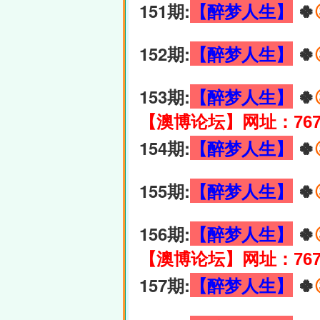
151期:
【醉梦人生】
🍀
152期:
【醉梦人生】
🍀
153期:
【醉梦人生】
🍀
【澳博论坛】网址：76713
154期:
【醉梦人生】
🍀
155期:
【醉梦人生】
🍀
156期:
【醉梦人生】
🍀
【澳博论坛】网址：76713
157期:
【醉梦人生】
🍀