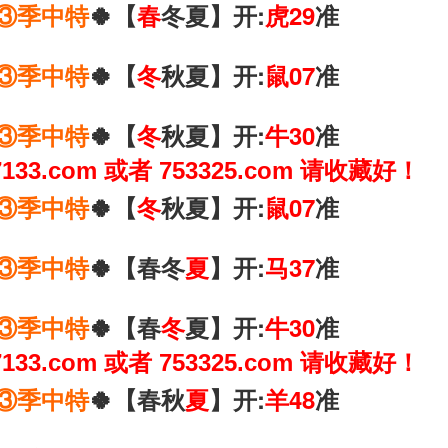
③季中特
🍀【
春
冬夏】开:
虎29
准
③季中特
🍀【
冬
秋夏】开:
鼠07
准
③季中特
🍀【
冬
秋夏】开:
牛30
准
3.com 或者 753325.com 请收藏好！
③季中特
🍀【
冬
秋夏】开:
鼠07
准
③季中特
🍀【春冬
夏
】开:
马37
准
③季中特
🍀【春
冬
夏】开:
牛30
准
3.com 或者 753325.com 请收藏好！
③季中特
🍀【春秋
夏
】开:
羊48
准