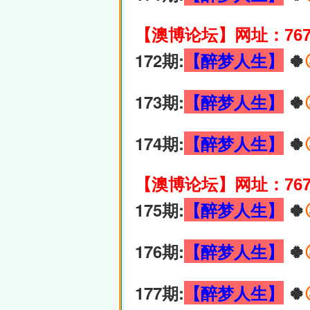
【澳博论坛】网址：76713
172期:
【醉梦人生】
🍀
173期:
【醉梦人生】
🍀
174期:
【醉梦人生】
🍀
【澳博论坛】网址：76713
175期:
【醉梦人生】
🍀
176期:
【醉梦人生】
🍀
177期:
【醉梦人生】
🍀