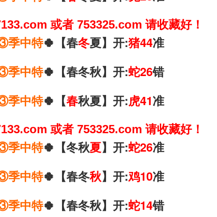
3.com 或者 753325.com 请收藏好！
③季中特
🍀【春
冬
夏】开:
猪44
准
③季中特
🍀【春冬秋】开:
蛇26
错
③季中特
🍀【
春
秋夏】开:
虎41
准
3.com 或者 753325.com 请收藏好！
③季中特
🍀【冬秋
夏
】开:
蛇26
准
③季中特
🍀【春冬
秋
】开:
鸡10
准
③季中特
🍀【春冬秋】开:
蛇14
错