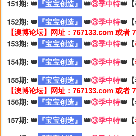
151期: 👑
『宝宝创造』
👑
③季中特
👑
152期: 👑
『宝宝创造』
👑
③季中特
👑
【澳博论坛】网址：767133.com 或者 7
153期: 👑
『宝宝创造』
👑
③季中特
👑【
154期: 👑
『宝宝创造』
👑
③季中特
👑【
155期: 👑
『宝宝创造』
👑
③季中特
👑
【澳博论坛】网址：767133.com 或者 7
156期: 👑
『宝宝创造』
👑
③季中特
👑
157期: 👑
『宝宝创造』
👑
③季中特
👑【