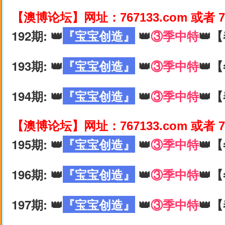
【澳博论坛】网址：767133.com 或者 7
192期: 👑
『宝宝创造』
👑
③季中特
👑
193期: 👑
『宝宝创造』
👑
③季中特
👑
194期: 👑
『宝宝创造』
👑
③季中特
👑
【澳博论坛】网址：767133.com 或者 7
195期: 👑
『宝宝创造』
👑
③季中特
👑
196期: 👑
『宝宝创造』
👑
③季中特
👑
197期: 👑
『宝宝创造』
👑
③季中特
👑