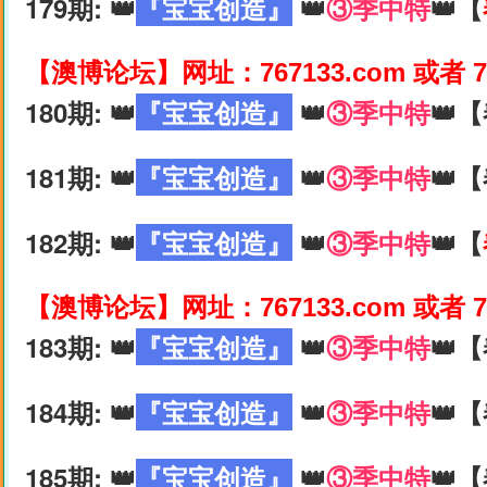
179期: 👑
『宝宝创造』
👑
③季中特
👑【
【澳博论坛】网址：767133.com 或者 7
180期: 👑
『宝宝创造』
👑
③季中特
👑
181期: 👑
『宝宝创造』
👑
③季中特
👑
182期: 👑
『宝宝创造』
👑
③季中特
👑【
【澳博论坛】网址：767133.com 或者 7
183期: 👑
『宝宝创造』
👑
③季中特
👑
184期: 👑
『宝宝创造』
👑
③季中特
👑
185期: 👑
『宝宝创造』
👑
③季中特
👑