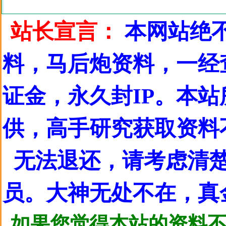
站长宣言：
本网站绝
料，马后炮资料，一经
证金，永久封IP。本
供，高手研究获取资料
无法退还，请考虑清
员。大神无处不在，真
如果您觉得本站的资料不