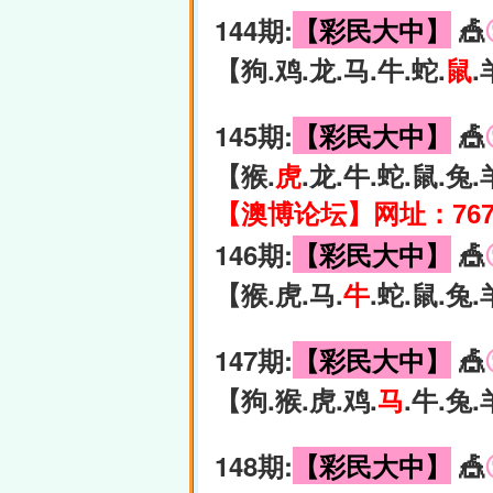
144期:
【彩民大中】
🎪
【狗.鸡.龙.马.牛.蛇.
鼠
.
145期:
【彩民大中】
🎪
【猴.
虎
.龙.牛.蛇.鼠.兔
【澳博论坛】网址：76713
146期:
【彩民大中】
🎪
【猴.虎.马.
牛
.蛇.鼠.兔
147期:
【彩民大中】
🎪
【狗.猴.虎.鸡.
马
.牛.兔
148期:
【彩民大中】
🎪