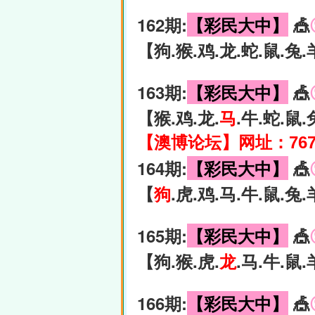
162期:
【彩民大中】
🎪
【狗.猴.鸡.龙.蛇.鼠.兔.
163期:
【彩民大中】
🎪
【猴.鸡.龙.
马
.牛.蛇.鼠
【澳博论坛】网址：76713
164期:
【彩民大中】
🎪
【
狗
.虎.鸡.马.牛.鼠.兔
165期:
【彩民大中】
🎪
【狗.猴.虎.
龙
.马.牛.鼠
166期:
【彩民大中】
🎪