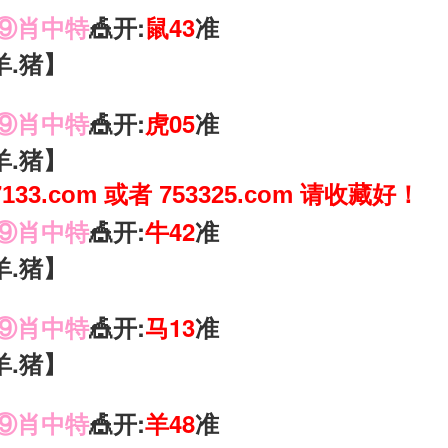
⑨肖中特
🎪开:
鼠43
准
羊.猪】
⑨肖中特
🎪开:
虎05
准
.羊.猪】
3.com 或者 753325.com 请收藏好！
⑨肖中特
🎪开:
牛42
准
.羊.猪】
⑨肖中特
🎪开:
马13
准
.羊.猪】
⑨肖中特
🎪开:
羊48
准