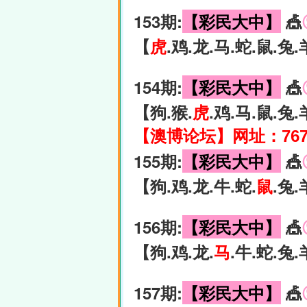
153期:
【彩民大中】
🎪
【
虎
.鸡.龙.马.蛇.鼠.兔
154期:
【彩民大中】
🎪
【狗.猴.
虎
.鸡.马.鼠.兔
【澳博论坛】网址：76713
155期:
【彩民大中】
🎪
【狗.鸡.龙.牛.蛇.
鼠
.兔
156期:
【彩民大中】
🎪
【狗.鸡.龙.
马
.牛.蛇.兔
157期:
【彩民大中】
🎪