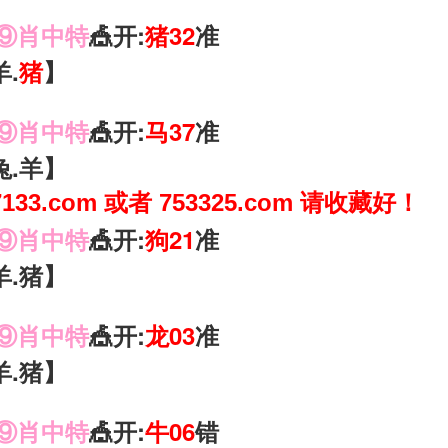
⑨肖中特
🎪开:
猪32
准
羊.
猪
】
⑨肖中特
🎪开:
马37
准
.兔.羊】
3.com 或者 753325.com 请收藏好！
⑨肖中特
🎪开:
狗21
准
.羊.猪】
⑨肖中特
🎪开:
龙03
准
.羊.猪】
⑨肖中特
🎪开:
牛06
错