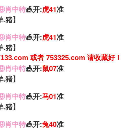
⑨肖中特
🎪开:
虎41
准
.羊.猪】
⑨肖中特
🎪开:
虎41
准
.羊.猪】
3.com 或者 753325.com 请收藏好！
⑨肖中特
🎪开:
鼠07
准
.羊.猪】
⑨肖中特
🎪开:
马01
准
.羊.猪】
⑨肖中特
🎪开:
兔40
准