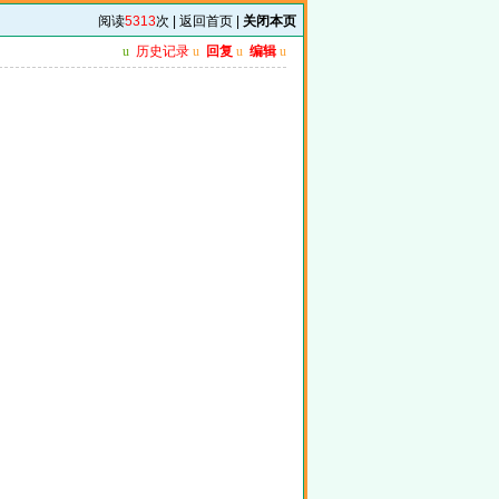
阅读
5313
次 |
返回首页
|
关闭本页
u
历史记录
u
回复
u
编辑
u