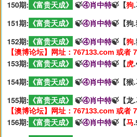
150期:
《富贵天成》
🍃
④肖中特
🍃【
狗
151期:
《富贵天成》
🍃
④肖中特
🍃【狗.
152期:
《富贵天成》
🍃
④肖中特
🍃【
狗
【澳博论坛】网址：767133.com 或者 7
153期:
《富贵天成》
🍃
④肖中特
🍃【
虎
154期:
《富贵天成》
🍃
④肖中特
🍃【猴
155期:
《富贵天成》
🍃
④肖中特
🍃【龙.
【澳博论坛】网址：767133.com 或者 7
156期:
《富贵天成》
🍃
④肖中特
🍃【
马