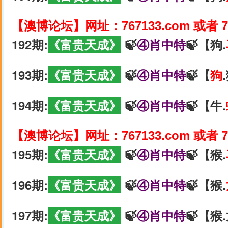
【澳博论坛】网址：767133.com 或者 7
192期:
《富贵天成》
🍃
④肖中特
🍃【狗.
193期:
《富贵天成》
🍃
④肖中特
🍃【
狗
194期:
《富贵天成》
🍃
④肖中特
🍃【牛.
【澳博论坛】网址：767133.com 或者 7
195期:
《富贵天成》
🍃
④肖中特
🍃【猴.
196期:
《富贵天成》
🍃
④肖中特
🍃【猴.
197期:
《富贵天成》
🍃
④肖中特
🍃【猴.