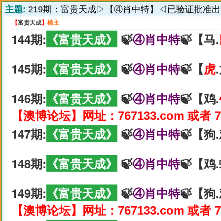
主题:
219期：富贵天成▷【④肖中特】◁已验证批准出
【
富贵天成
】
楼主
144期:
《富贵天成》
🍃
④肖中特
🍃【马.
145期:
《富贵天成》
🍃
④肖中特
🍃【
虎
146期:
《富贵天成》
🍃
④肖中特
🍃【鸡.
【澳博论坛】网址：767133.com 或者 7
147期:
《富贵天成》
🍃
④肖中特
🍃【狗.
148期:
《富贵天成》
🍃
④肖中特
🍃【鸡.
149期:
《富贵天成》
🍃
④肖中特
🍃【狗.
【澳博论坛】网址：767133.com 或者 7