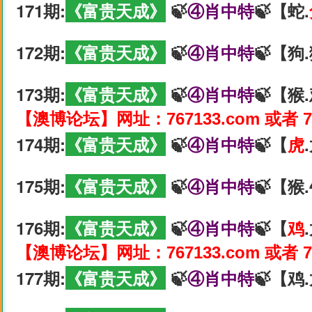
171期:
《富贵天成》
🍃
④肖中特
🍃【蛇.
172期:
《富贵天成》
🍃
④肖中特
🍃【狗
173期:
《富贵天成》
🍃
④肖中特
🍃【猴.
【澳博论坛】网址：767133.com 或者 7
174期:
《富贵天成》
🍃
④肖中特
🍃【
虎
175期:
《富贵天成》
🍃
④肖中特
🍃【猴.
176期:
《富贵天成》
🍃
④肖中特
🍃【
鸡
【澳博论坛】网址：767133.com 或者 7
177期:
《富贵天成》
🍃
④肖中特
🍃【鸡.