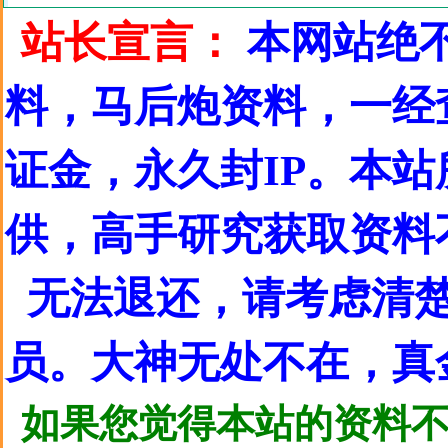
站长宣言：
本网站绝
料，马后炮资料，一经
证金，永久封IP。本
供，高手研究获取资料
无法退还，请考虑清
员。大神无处不在，真
如果您觉得本站的资料不