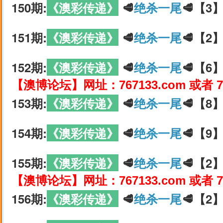
150期:
《澳彩传递》
🥩
绝杀一尾
🥩【3
151期:
《澳彩传递》
🥩
绝杀一尾
🥩【2
152期:
《澳彩传递》
🥩
绝杀一尾
🥩【6
【澳博论坛】网址：767133.com 或者 7
153期:
《澳彩传递》
🥩
绝杀一尾
🥩【8
154期:
《澳彩传递》
🥩
绝杀一尾
🥩【9
155期:
《澳彩传递》
🥩
绝杀一尾
🥩【2
【澳博论坛】网址：767133.com 或者 7
156期:
《澳彩传递》
🥩
绝杀一尾
🥩【2