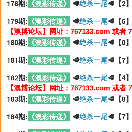
178期:
《澳彩传递》
🥩
绝杀一尾
🥩【2
179期:
《澳彩传递》
🥩
绝杀一尾
🥩【6
【澳博论坛】网址：767133.com 或者 7
180期:
《澳彩传递》
🥩
绝杀一尾
🥩【0
181期:
《澳彩传递》
🥩
绝杀一尾
🥩【7
182期:
《澳彩传递》
🥩
绝杀一尾
🥩【4
【澳博论坛】网址：767133.com 或者 7
183期:
《澳彩传递》
🥩
绝杀一尾
🥩【8
184期:
《澳彩传递》
🥩
绝杀一尾
🥩【7