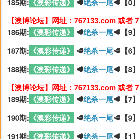
185期:
《澳彩传递》
🥩
绝杀一尾
🥩【0
【澳博论坛】网址：767133.com 或者 7
186期:
《澳彩传递》
🥩
绝杀一尾
🥩【9
187期:
《澳彩传递》
🥩
绝杀一尾
🥩【6
188期:
《澳彩传递》
🥩
绝杀一尾
🥩【8
【澳博论坛】网址：767133.com 或者 7
189期:
《澳彩传递》
🥩
绝杀一尾
🥩【7
190期:
《澳彩传递》
🥩
绝杀一尾
🥩【9
191期:
《澳彩传递》
🥩
绝杀一尾
🥩【1