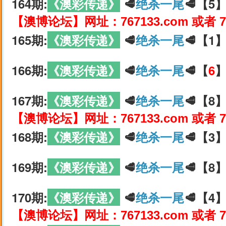
164期:
《澳彩传递》
🥩
绝杀一尾
🥩【5
【澳博论坛】网址：767133.com 或者 7
165期:
《澳彩传递》
🥩
绝杀一尾
🥩【1
166期:
《澳彩传递》
🥩
绝杀一尾
🥩【
6
】
167期:
《澳彩传递》
🥩
绝杀一尾
🥩【8
【澳博论坛】网址：767133.com 或者 7
168期:
《澳彩传递》
🥩
绝杀一尾
🥩【3
169期:
《澳彩传递》
🥩
绝杀一尾
🥩【8
170期:
《澳彩传递》
🥩
绝杀一尾
🥩【4
【澳博论坛】网址：767133.com 或者 7