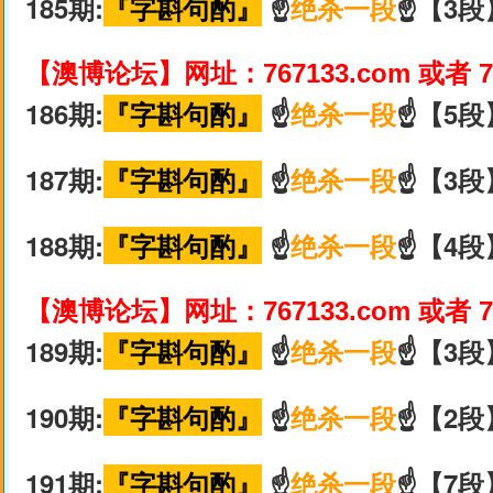
185期:
『字斟句酌』
☝️
绝杀一段
☝️【3段
【澳博论坛】网址：767133.com 或者 7
186期:
『字斟句酌』
☝️
绝杀一段
☝️【5段
187期:
『字斟句酌』
☝️
绝杀一段
☝️【3段
188期:
『字斟句酌』
☝️
绝杀一段
☝️【4段
【澳博论坛】网址：767133.com 或者 7
189期:
『字斟句酌』
☝️
绝杀一段
☝️【3段
190期:
『字斟句酌』
☝️
绝杀一段
☝️【2段
191期:
『字斟句酌』
☝️
绝杀一段
☝️【7段