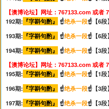
【澳博论坛】网址：767133.com 或者 7
192期:
『字斟句酌』
☝️
绝杀一段
☝️【6段
193期:
『字斟句酌』
☝️
绝杀一段
☝️【6段
194期:
『字斟句酌』
☝️
绝杀一段
☝️【3段
【澳博论坛】网址：767133.com 或者 7
195期:
『字斟句酌』
☝️
绝杀一段
☝️【1段
196期:
『字斟句酌』
☝️
绝杀一段
☝️【3段
197期:
『字斟句酌』
☝️
绝杀一段
☝️【3段