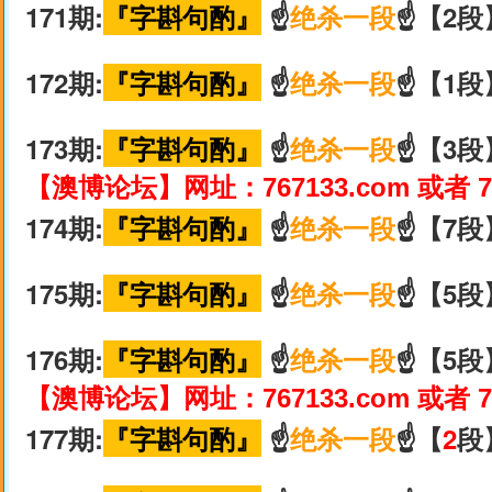
171期:
『字斟句酌』
☝️
绝杀一段
☝️【2段
172期:
『字斟句酌』
☝️
绝杀一段
☝️【1段
173期:
『字斟句酌』
☝️
绝杀一段
☝️【3段
【澳博论坛】网址：767133.com 或者 7
174期:
『字斟句酌』
☝️
绝杀一段
☝️【7段
175期:
『字斟句酌』
☝️
绝杀一段
☝️【5段
176期:
『字斟句酌』
☝️
绝杀一段
☝️【5段
【澳博论坛】网址：767133.com 或者 7
177期:
『字斟句酌』
☝️
绝杀一段
☝️【
2
段