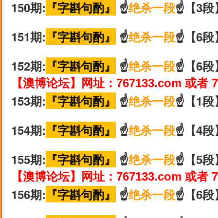
150期:
『字斟句酌』
☝️
绝杀一段
☝️【3段
151期:
『字斟句酌』
☝️
绝杀一段
☝️【6段
152期:
『字斟句酌』
☝️
绝杀一段
☝️【6段
【澳博论坛】网址：767133.com 或者 7
153期:
『字斟句酌』
☝️
绝杀一段
☝️【1段
154期:
『字斟句酌』
☝️
绝杀一段
☝️【4段
155期:
『字斟句酌』
☝️
绝杀一段
☝️【5段
【澳博论坛】网址：767133.com 或者 7
156期:
『字斟句酌』
☝️
绝杀一段
☝️【6段