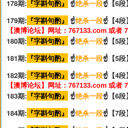
178期:
『字斟句酌』
☝️
绝杀一段
☝️【6段
179期:
『字斟句酌』
☝️
绝杀一段
☝️【4段
【澳博论坛】网址：767133.com 或者 7
180期:
『字斟句酌』
☝️
绝杀一段
☝️【5段
181期:
『字斟句酌』
☝️
绝杀一段
☝️【5段
182期:
『字斟句酌』
☝️
绝杀一段
☝️【4段
【澳博论坛】网址：767133.com 或者 7
183期:
『字斟句酌』
☝️
绝杀一段
☝️【6段
184期:
『字斟句酌』
☝️
绝杀一段
☝️【7段