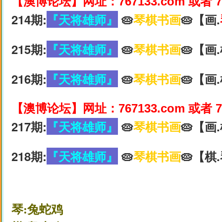
【澳博论坛】网址：767133.com 或者 7
214期:
『天将雄师』
🥧
琴棋书画
🥧【画.
215期:
『天将雄师』
🥧
琴棋书画
🥧【画
216期:
『天将雄师』
🥧
琴棋书画
🥧【画.
【澳博论坛】网址：767133.com 或者 7
217期:
『天将雄师』
🥧
琴棋书画
🥧【画
218期:
『天将雄师』
🥧
琴棋书画
🥧【棋
琴:兔蛇鸡