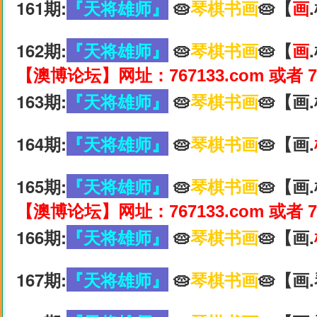
161期:
『天将雄师』
🥧
琴棋书画
🥧【
画
162期:
『天将雄师』
🥧
琴棋书画
🥧【
画
【澳博论坛】网址：767133.com 或者 7
163期:
『天将雄师』
🥧
琴棋书画
🥧【画.
164期:
『天将雄师』
🥧
琴棋书画
🥧【画.
165期:
『天将雄师』
🥧
琴棋书画
🥧【画.
【澳博论坛】网址：767133.com 或者 7
166期:
『天将雄师』
🥧
琴棋书画
🥧【画.
167期:
『天将雄师』
🥧
琴棋书画
🥧【画