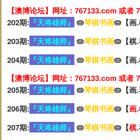
【澳博论坛】网址：767133.com 或者 7
202期:
『天将雄师』
🥧
琴棋书画
🥧【画
203期:
『天将雄师』
🥧
琴棋书画
🥧【棋.
204期:
『天将雄师』
🥧
琴棋书画
🥧【画
【澳博论坛】网址：767133.com 或者 7
205期:
『天将雄师』
🥧
琴棋书画
🥧【画.
206期:
『天将雄师』
🥧
琴棋书画
🥧【
画
207期:
『天将雄师』
🥧
琴棋书画
🥧【
棋