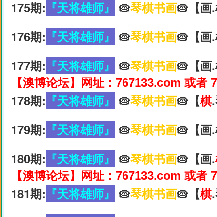
175期:
『天将雄师』
🥧
琴棋书画
🥧【画
176期:
『天将雄师』
🥧
琴棋书画
🥧【画.
177期:
『天将雄师』
🥧
琴棋书画
🥧【画.
【澳博论坛】网址：767133.com 或者 7
178期:
『天将雄师』
🥧
琴棋书画
🥧【
棋
179期:
『天将雄师』
🥧
琴棋书画
🥧【画.
180期:
『天将雄师』
🥧
琴棋书画
🥧【画.
【澳博论坛】网址：767133.com 或者 7
181期:
『天将雄师』
🥧
琴棋书画
🥧【
棋