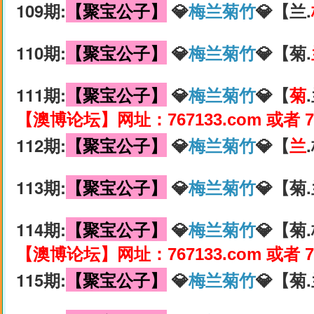
109期:
【聚宝公子】
💎
梅兰菊竹
💎【兰.
110期:
【聚宝公子】
💎
梅兰菊竹
💎【菊.
111期:
【聚宝公子】
💎
梅兰菊竹
💎【
菊
【澳博论坛】网址：767133.com 或者 7
112期:
【聚宝公子】
💎
梅兰菊竹
💎【
兰
113期:
【聚宝公子】
💎
梅兰菊竹
💎【菊.
114期:
【聚宝公子】
💎
梅兰菊竹
💎【菊
【澳博论坛】网址：767133.com 或者 7
115期:
【聚宝公子】
💎
梅兰菊竹
💎【菊.