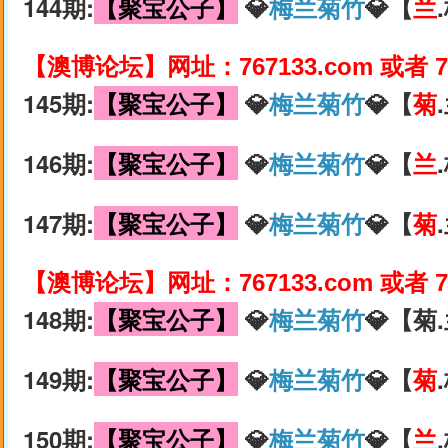
144期:
【聚宝公子】
💎
梅兰菊竹
💎【
兰
【澳博论坛】网址：767133.com 或者 7
145期:
【聚宝公子】
💎
梅兰菊竹
💎【
菊
146期:
【聚宝公子】
💎
梅兰菊竹
💎【
兰
147期:
【聚宝公子】
💎
梅兰菊竹
💎【
菊
【澳博论坛】网址：767133.com 或者 7
148期:
【聚宝公子】
💎
梅兰菊竹
💎【菊.
149期:
【聚宝公子】
💎
梅兰菊竹
💎【
菊
150期:
【聚宝公子】
💎
梅兰菊竹
💎【
兰