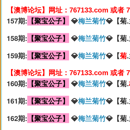
【澳博论坛】网址：767133.com 或者 7
157期:
【聚宝公子】
💎
梅兰菊竹
💎【菊.
158期:
【聚宝公子】
💎
梅兰菊竹
💎【菊.
159期:
【聚宝公子】
💎
梅兰菊竹
💎【
菊
【澳博论坛】网址：767133.com 或者 7
160期:
【聚宝公子】
💎
梅兰菊竹
💎【菊.
161期:
【聚宝公子】
💎
梅兰菊竹
💎【菊
162期:
【聚宝公子】
💎
梅兰菊竹
💎【菊.