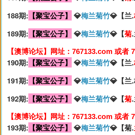
188期:
【聚宝公子】
💎
梅兰菊竹
💎【兰.
189期:
【聚宝公子】
💎
梅兰菊竹
💎【
菊
【澳博论坛】网址：767133.com 或者 7
190期:
【聚宝公子】
💎
梅兰菊竹
💎【兰.
191期:
【聚宝公子】
💎
梅兰菊竹
💎【兰
192期:
【聚宝公子】
💎
梅兰菊竹
💎【
菊
【澳博论坛】网址：767133.com 或者 7
193期:
【聚宝公子】
💎
梅兰菊竹
💎【菊.