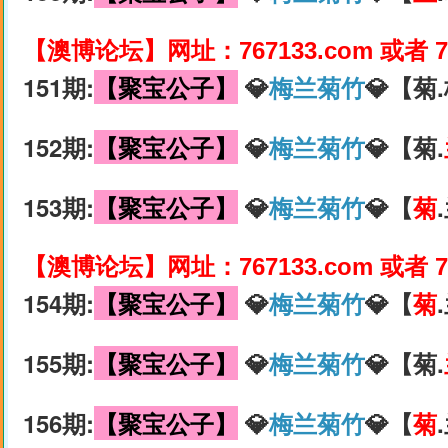
【澳博论坛】网址：767133.com 或者 7
151期:
【聚宝公子】
💎
梅兰菊竹
💎【菊
152期:
【聚宝公子】
💎
梅兰菊竹
💎【菊.
153期:
【聚宝公子】
💎
梅兰菊竹
💎【
菊
【澳博论坛】网址：767133.com 或者 7
154期:
【聚宝公子】
💎
梅兰菊竹
💎【
菊
155期:
【聚宝公子】
💎
梅兰菊竹
💎【菊.
156期:
【聚宝公子】
💎
梅兰菊竹
💎【
菊