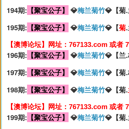
194期:
【聚宝公子】
💎
梅兰菊竹
💎【菊.
195期:
【聚宝公子】
💎
梅兰菊竹
💎【
菊
【澳博论坛】网址：767133.com 或者 7
196期:
【聚宝公子】
💎
梅兰菊竹
💎【兰
197期:
【聚宝公子】
💎
梅兰菊竹
💎【菊.
198期:
【聚宝公子】
💎
梅兰菊竹
💎【菊.
【澳博论坛】网址：767133.com 或者 7
199期:
【聚宝公子】
💎
梅兰菊竹
💎【菊.