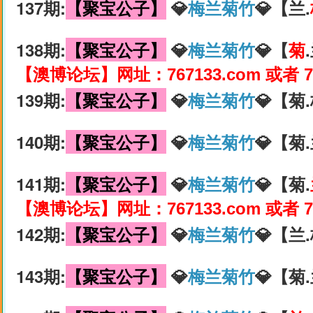
137期:
【聚宝公子】
💎
梅兰菊竹
💎【兰.
138期:
【聚宝公子】
💎
梅兰菊竹
💎【
菊
【澳博论坛】网址：767133.com 或者 7
139期:
【聚宝公子】
💎
梅兰菊竹
💎【菊.
140期:
【聚宝公子】
💎
梅兰菊竹
💎【菊.
141期:
【聚宝公子】
💎
梅兰菊竹
💎【菊.
【澳博论坛】网址：767133.com 或者 7
142期:
【聚宝公子】
💎
梅兰菊竹
💎【兰.
143期:
【聚宝公子】
💎
梅兰菊竹
💎【菊.