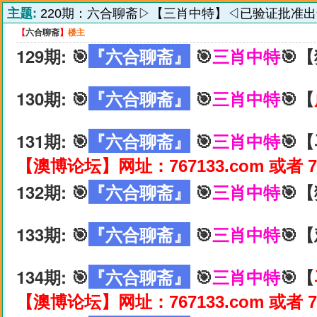
主题:
220期：六合聊斋▷【三肖中特】◁已验证批准出
【
六合聊斋
】
楼主
129期: 🎯
『六合聊斋』
🎯
三肖中特
🎯【
130期: 🎯
『六合聊斋』
🎯
三肖中特
🎯【
131期: 🎯
『六合聊斋』
🎯
三肖中特
🎯【
【澳博论坛】网址：767133.com 或者 7
132期: 🎯
『六合聊斋』
🎯
三肖中特
🎯【
133期: 🎯
『六合聊斋』
🎯
三肖中特
🎯【
134期: 🎯
『六合聊斋』
🎯
三肖中特
🎯【
【澳博论坛】网址：767133.com 或者 7