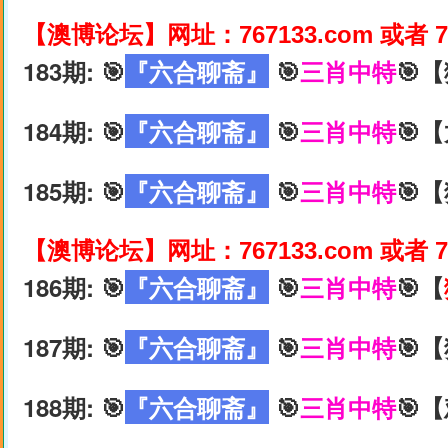
【澳博论坛】网址：767133.com 或者 7
183期: 🎯
『六合聊斋』
🎯
三肖中特
🎯【
184期: 🎯
『六合聊斋』
🎯
三肖中特
🎯【
185期: 🎯
『六合聊斋』
🎯
三肖中特
🎯【
【澳博论坛】网址：767133.com 或者 7
186期: 🎯
『六合聊斋』
🎯
三肖中特
🎯【
187期: 🎯
『六合聊斋』
🎯
三肖中特
🎯【
188期: 🎯
『六合聊斋』
🎯
三肖中特
🎯【