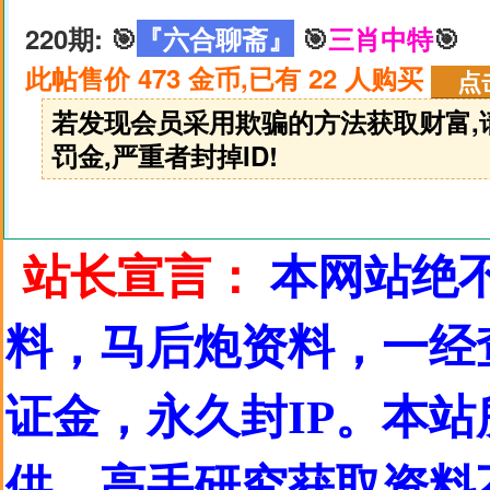
220期: 🎯
『六合聊斋』
🎯
三肖中特
🎯
此帖售价 473 金币,已有 22 人购买
若发现会员采用欺骗的方法获取财富,请
罚金,严重者封掉ID!
站长宣言：
本网站绝
料，马后炮资料，一经
证金，永久封IP。本
供，高手研究获取资料