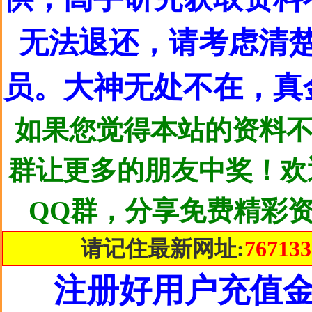
无法退还，请考虑清
员。大神无处不在，真
如果您觉得本站的资料不
群让更多的朋友中奖！欢
QQ群，分享免费精彩
请记住最新网址:
767133
注册好用户充值