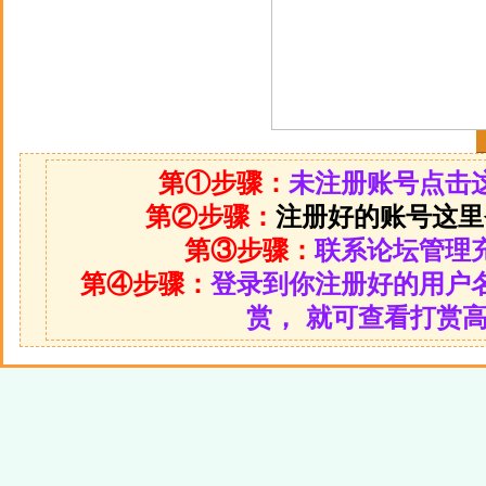
第①步骤：
未注册账号点击
第②步骤：
注册好的账号这里
第③步骤：
联系论坛管理
第④步骤：
登录到你注册好的用户
赏， 就可查看打赏