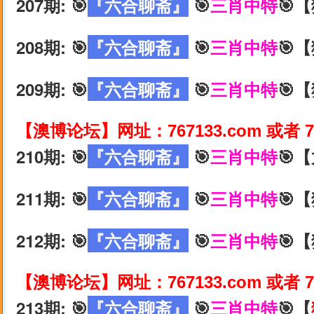
207期: 🎯
『六合聊斋』
🎯
三肖中特
🎯【
208期: 🎯
『六合聊斋』
🎯
三肖中特
🎯【
209期: 🎯
『六合聊斋』
🎯
三肖中特
🎯【
【澳博论坛】网址：767133.com 或者 7
210期: 🎯
『六合聊斋』
🎯
三肖中特
🎯【
211期: 🎯
『六合聊斋』
🎯
三肖中特
🎯【
212期: 🎯
『六合聊斋』
🎯
三肖中特
🎯【
【澳博论坛】网址：767133.com 或者 7
213期: 🎯
『六合聊斋』
🎯
三肖中特
🎯【