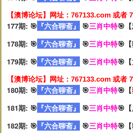
【澳博论坛】网址：767133.com 或者 7
177期: 🎯
『六合聊斋』
🎯
三肖中特
🎯【
178期: 🎯
『六合聊斋』
🎯
三肖中特
🎯【
179期: 🎯
『六合聊斋』
🎯
三肖中特
🎯【
【澳博论坛】网址：767133.com 或者 7
180期: 🎯
『六合聊斋』
🎯
三肖中特
🎯【
181期: 🎯
『六合聊斋』
🎯
三肖中特
🎯【
182期: 🎯
『六合聊斋』
🎯
三肖中特
🎯【