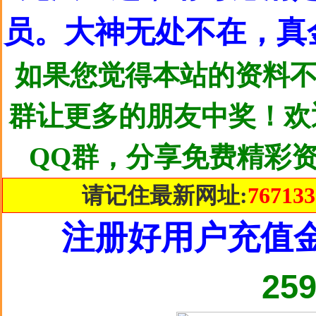
员。大神无处不在，真
如果您觉得本站的资料不
群让更多的朋友中奖！欢
QQ群，分享免费精彩
请记住最新网址:
767133
注册好用户充值
25