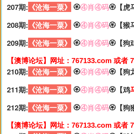
207期:
《沧海一粟》
🏵️
④肖④码
🏵️【虎
208期:
《沧海一粟》
🏵️
④肖④码
🏵️【猴
209期:
《沧海一粟》
🏵️
④肖④码
🏵️【
【澳博论坛】网址：767133.com 或者 7
210期:
《沧海一粟》
🏵️
④肖④码
🏵️【狗
211期:
《沧海一粟》
🏵️
④肖④码
🏵️【鸡
212期:
《沧海一粟》
🏵️
④肖④码
🏵️【
【澳博论坛】网址：767133.com 或者 7