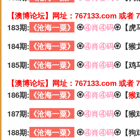
【澳博论坛】网址：767133.com 或者 7
183期:
《沧海一粟》
🏵️
④肖④码
🏵️【虎
184期:
《沧海一粟》
🏵️
④肖④码
🏵️【猴
185期:
《沧海一粟》
🏵️
④肖④码
🏵️【鸡
【澳博论坛】网址：767133.com 或者 7
186期:
《沧海一粟》
🏵️
④肖④码
🏵️【
猴
187期:
《沧海一粟》
🏵️
④肖④码
🏵️【猴
188期:
《沧海一粟》
🏵️
④肖④码
🏵️【