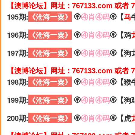
【澳博论坛】网址：767133.com 或者 7
195期:
《沧海一粟》
🏵️
④肖④码
🏵️【
马
196期:
《沧海一粟》
🏵️
④肖④码
🏵️【鸡
197期:
《沧海一粟》
🏵️
④肖④码
🏵️【
【澳博论坛】网址：767133.com 或者 7
198期:
《沧海一粟》
🏵️
④肖④码
🏵️【猴
199期:
《沧海一粟》
🏵️
④肖④码
🏵️【狗
200期:
《沧海一粟》
🏵️
④肖④码
🏵️【虎