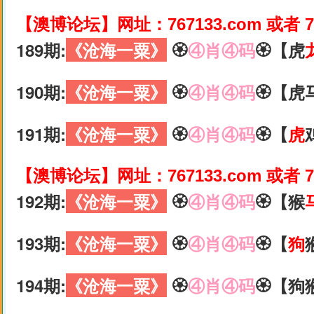
【澳博论坛】网址：767133.com 或者 7
189期:
《沧海一粟》
🏵️
④肖④码
🏵️【虎
190期:
《沧海一粟》
🏵️
④肖④码
🏵️【
191期:
《沧海一粟》
🏵️
④肖④码
🏵️【
虎
【澳博论坛】网址：767133.com 或者 7
192期:
《沧海一粟》
🏵️
④肖④码
🏵️【猴
193期:
《沧海一粟》
🏵️
④肖④码
🏵️【
狗
194期:
《沧海一粟》
🏵️
④肖④码
🏵️【狗